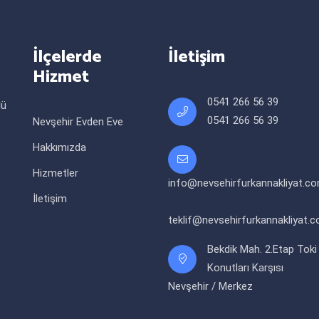
İlçelerde
İletişim
Hizmet
0541 266 56 39
lü
0541 266 56 39
Nevşehir Evden Eve
Hakkımızda
Hizmetler
info@nevsehirfurkannakliyat.c
İletişim
teklif@nevsehirfurkannakliyat.
Bekdik Mah. 2.Etap Toki
Konutları Karşısı
Nevşehir / Merkez