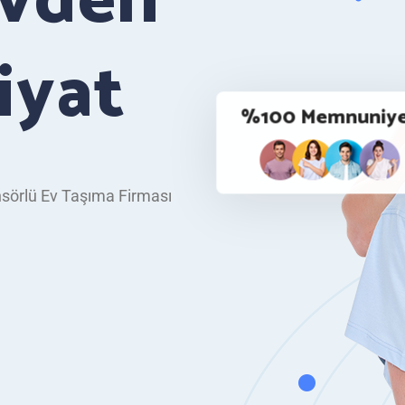
Evden
iyat
%100 Memnuniy
sörlü Ev Taşıma Firması