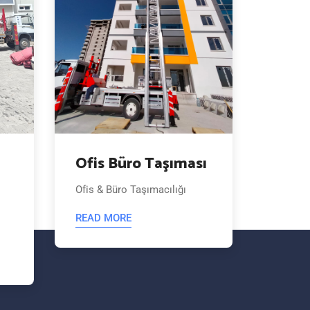
Ofis Büro Taşıması
Kuru
Taşı
Ofis & Büro Taşımacılığı
Nevşehi
READ MORE
Taşımac
READ 