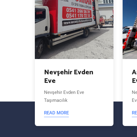
Taşıma
Nevşehir Evden
A
Eve
E
ığı
Nevşehir Evden Eve
Ne
Taşımacılık
Ev
READ MORE
R